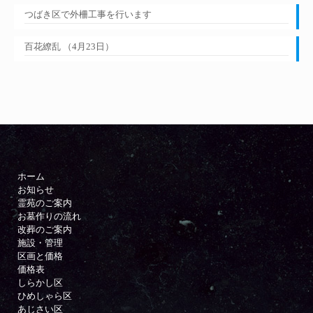
つばき区で外柵工事を行います
百花繚乱 （4月23日）
ホーム
お知らせ
霊苑のご案内
お墓作りの流れ
改葬のご案内
施設・管理
区画と価格
価格表
しらかし区
ひめしゃら区
あじさい区