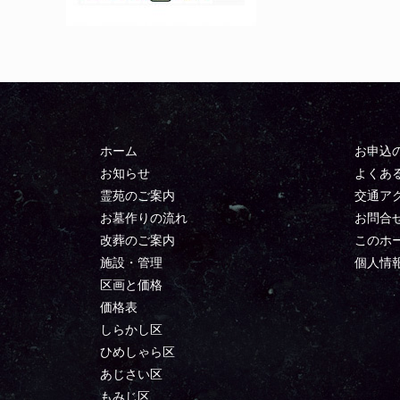
ホーム
お申込
お知らせ
よくあ
霊苑のご案内
交通ア
お墓作りの流れ
お問合
改葬のご案内
このホ
施設・管理
個人情
区画と価格
価格表
しらかし区
ひめしゃら区
あじさい区
もみじ区