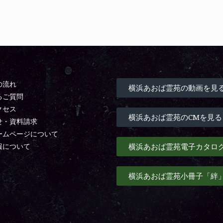
の流れ
横浜あおば霊苑の動画を見
るご質問
クセス
横浜あおば霊苑のCMを見る
せ・資料請求
ームページについて
横浜あおば霊苑電子カタロ
報について
横浜あおば霊苑小冊子「絆