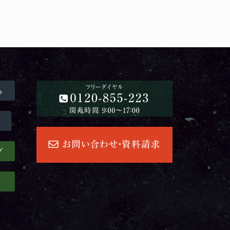
る
グ
」