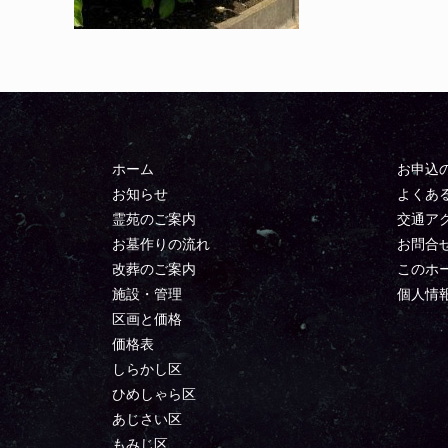
ホーム
お申込
お知らせ
よくあ
霊苑のご案内
交通ア
お墓作りの流れ
お問合
改葬のご案内
このホ
施設・管理
個人情
区画と価格
価格表
しらかし区
ひめしゃら区
あじさい区
もみじ区