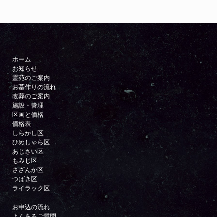
ホーム
お知らせ
霊苑のご案内
お墓作りの流れ
改葬のご案内
施設・管理
区画と価格
価格表
しらかし区
ひめしゃら区
あじさい区
もみじ区
さざんか区
つばき区
ライラック区
お申込の流れ
よくあるご質問