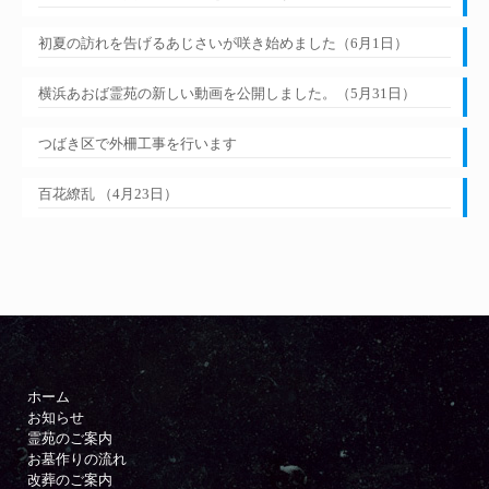
初夏の訪れを告げるあじさいが咲き始めました（6月1日）
横浜あおば霊苑の新しい動画を公開しました。（5月31日）
つばき区で外柵工事を行います
百花繚乱 （4月23日）
ホーム
お知らせ
霊苑のご案内
お墓作りの流れ
改葬のご案内