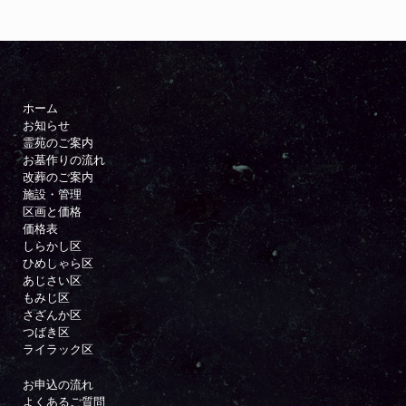
ホーム
お知らせ
霊苑のご案内
お墓作りの流れ
改葬のご案内
施設・管理
区画と価格
価格表
しらかし区
ひめしゃら区
あじさい区
もみじ区
さざんか区
つばき区
ライラック区
お申込の流れ
よくあるご質問