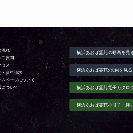
の流れ
横浜あおば霊苑の動画を見
るご質問
クセス
横浜あおば霊苑のCMを見る
せ・資料請求
ームページについて
横浜あおば霊苑電子カタロ
報について
横浜あおば霊苑小冊子「絆