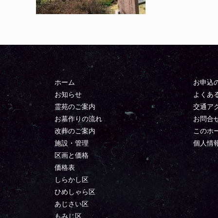
ホーム
お申込
お知らせ
よくあ
霊苑のご案内
交通ア
お墓作りの流れ
お問合
改葬のご案内
このホ
施設・管理
個人情
区画と価格
価格表
しらかし区
ひめしゃら区
あじさい区
もみじ区