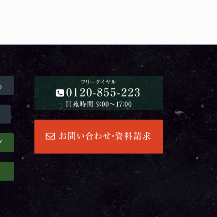
る
グ
」