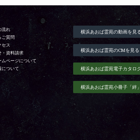
の流れ
横浜あおば霊苑の動画を見
るご質問
クセス
横浜あおば霊苑のCMを見る
せ・資料請求
ームページについて
横浜あおば霊苑電子カタロ
報について
横浜あおば霊苑小冊子「絆