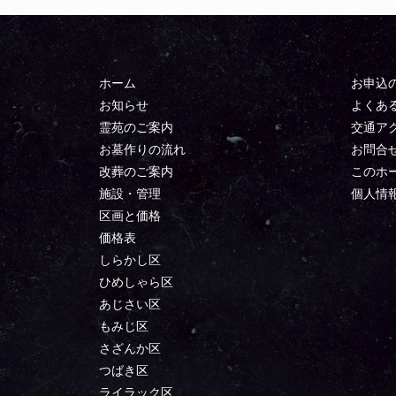
ホーム
お申込
お知らせ
よくあ
霊苑のご案内
交通ア
お墓作りの流れ
お問合
改葬のご案内
このホ
施設・管理
個人情
区画と価格
価格表
しらかし区
ひめしゃら区
あじさい区
もみじ区
さざんか区
つばき区
ライラック区