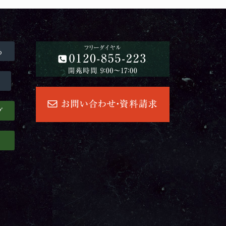
る
グ
」