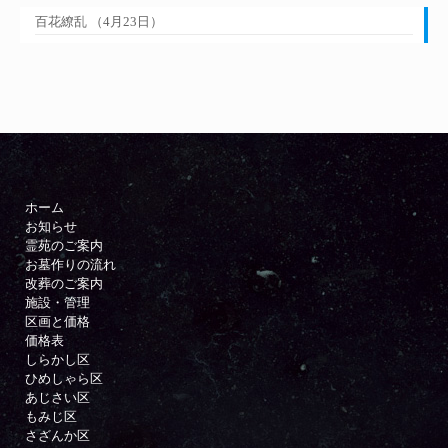
百花繚乱 （4月23日）
ホーム
お知らせ
霊苑のご案内
お墓作りの流れ
改葬のご案内
施設・管理
区画と価格
価格表
しらかし区
ひめしゃら区
あじさい区
もみじ区
さざんか区