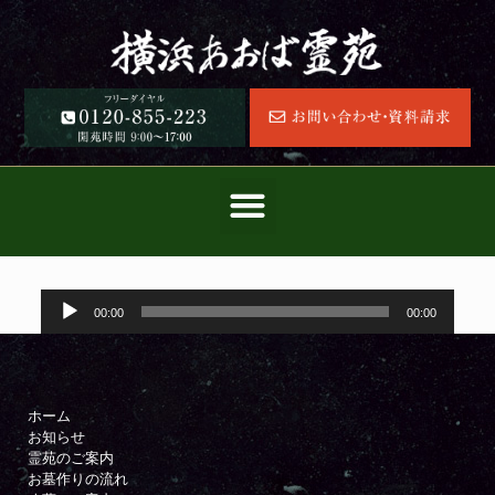
音
00:00
00:00
声
プ
レ
ー
ヤ
ホーム
ー
お知らせ
霊苑のご案内
お墓作りの流れ