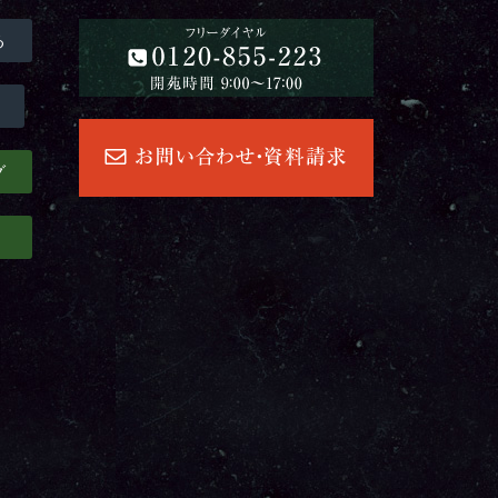
る
グ
」