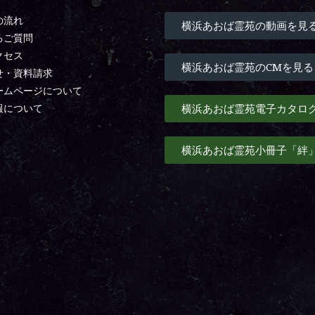
の流れ
横浜あおば霊苑の動画を見
るご質問
クセス
横浜あおば霊苑のCMを見る
せ・資料請求
ームページについて
横浜あおば霊苑電子カタロ
報について
横浜あおば霊苑小冊子「絆