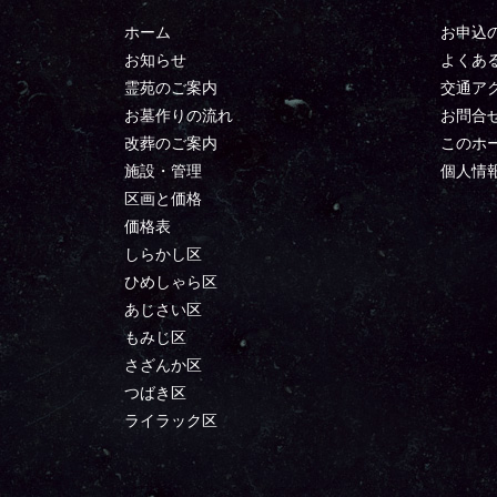
ホーム
お申込
お知らせ
よくあ
霊苑のご案内
交通ア
お墓作りの流れ
お問合
改葬のご案内
このホ
施設・管理
個人情
区画と価格
価格表
しらかし区
ひめしゃら区
あじさい区
もみじ区
さざんか区
つばき区
ライラック区