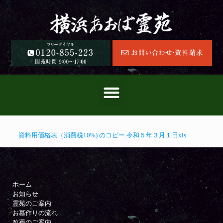
資料用価格表（消費税10%) のコピー.令和５年３月１日xls
ホーム
お知らせ
霊苑のご案内
お墓作りの流れ
改葬のご案内