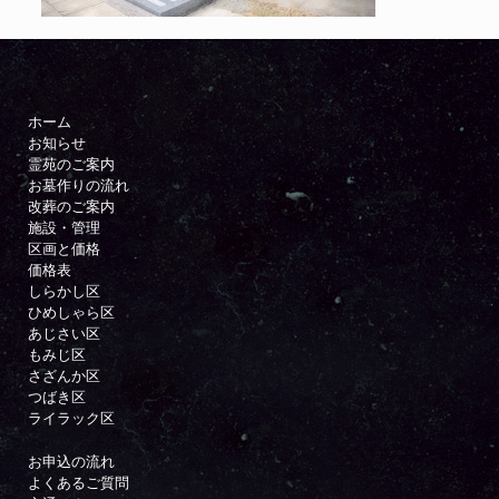
ホーム
お知らせ
霊苑のご案内
お墓作りの流れ
改葬のご案内
施設・管理
区画と価格
価格表
しらかし区
ひめしゃら区
あじさい区
もみじ区
さざんか区
つばき区
ライラック区
お申込の流れ
よくあるご質問